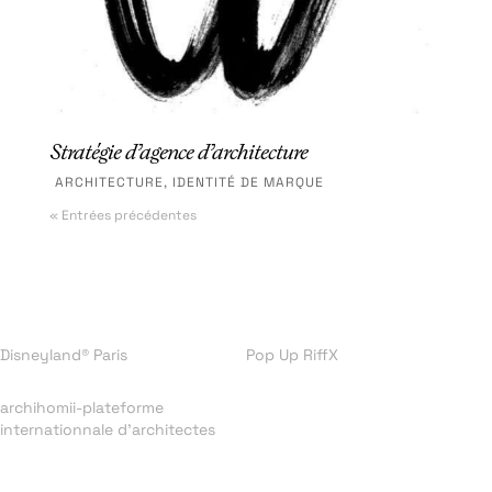
Stratégie d’agence d’architecture
ARCHITECTURE
,
IDENTITÉ DE MARQUE
« Entrées précédentes
Disneyland® Paris
Pop Up RiffX
archihomii-plateforme
internationnale d’architectes