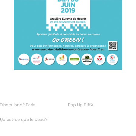
Disneyland® Paris
Pop Up RiffX
Qu’est-ce que le beau?