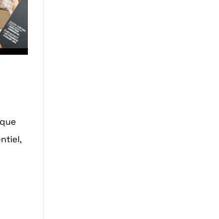
rque
tiel,