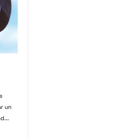
e
ar un
d...