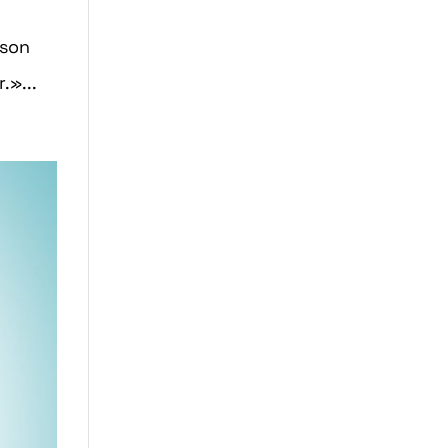
 son
.»...